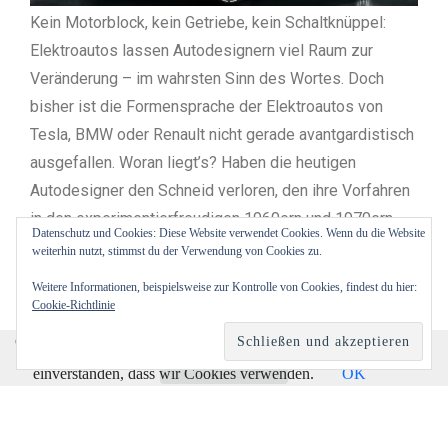
Kein Motorblock, kein Getriebe, kein Schaltknüppel:
Elektroautos lassen Autodesignern viel Raum zur
Veränderung – im wahrsten Sinn des Wortes. Doch
bisher ist die Formensprache der Elektroautos von
Tesla, BMW oder Renault nicht gerade avantgardistisch
ausgefallen. Woran liegt’s? Haben die heutigen
Autodesigner den Schneid verloren, den ihre Vorfahren
in den experimentierfreudigen 1960ern und 1970ern
Datenschutz und Cookies: Diese Website verwendet Cookies. Wenn du die Website
noch hatten? Die Antworten von Andrea Zagato auf
weiterhin nutzt, stimmst du der Verwendung von Cookies zu.
diese Fragen fallen zwiespältig aus. Zum einen will er
Weitere Informationen, beispielsweise zur Kontrolle von Cookies, findest du hier:
niemanden überfordern – zum anderen
Cookie-Richtlinie
Cookies erleichtern die Bereitstellung unserer Dienste. Mit
der Nutzung unserer Dienste erklären Sie sich damit
WEITERLESEN
einverstanden, dass wir Cookies verwenden.
OK