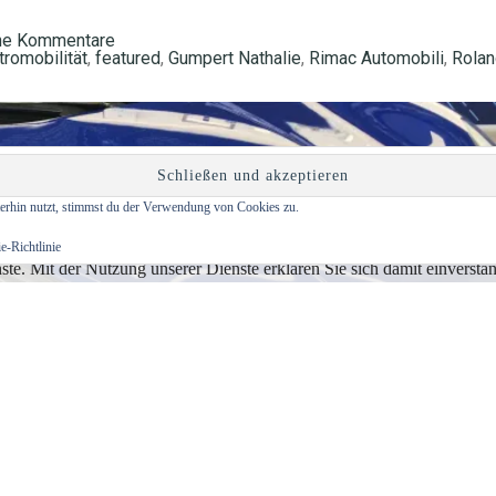
ne Kommentare
tromobilität
,
featured
,
Gumpert Nathalie
,
Rimac Automobili
,
Rolan
erhin nutzt, stimmst du der Verwendung von Cookies zu.
e-Richtlinie
enste. Mit der Nutzung unserer Dienste erklären Sie sich damit einvers
CO2-arme Neuzeit retten mit Elektroantrieben, die enorme PS-Z
ündete ich in einer Story für das manager magazin.