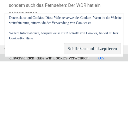
sondern auch das Fernsehen: Der WDR hat ein
sehenswertes
Datenschutz und Cookies: Diese Website verwendet Cookies. Wenn du die Website
weiterhin nutzt, stimmst du der Verwendung von Cookies zu.
WEITERLESEN
Weitere Informationen, beispielsweise zur Kontrolle von Cookies, findest du hier:
Cookie-Richtlinie
Cookies erleichtern die Bereitstellung unserer Dienste. Mit
der Nutzung unserer Dienste erklären Sie sich damit
einverstanden, dass wir Cookies verwenden.
OK
Über mich
Kontakt
Impressum
About this site (in English)
Datenschutzerklärung
Folgen Sie mir auf