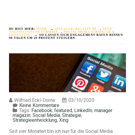
DU BIST HIER:
HOME
→
MANAGER-MAGAZIN.DE
,
NEUE
ONLINECONTENT-FORMATE
,
SOCIAL MEDIA STRATEGIE &
UMSETZUNG
→
SO LASSEN SICH ENGAGEMENT-RATEN BINNEN
90 TAGEN UM 20 PROZENT STEIGERN
Wilfried Eckl-Dorna
03/10/2020
Keine Kommentare
Tags:
Facebook
,
featured
,
LinkedIn
,
manager
magazin
,
Social Media
,
Strategie
,
Strategieentwicklung
,
Xing
Seit vier Monaten bin ich nun für die Social Media