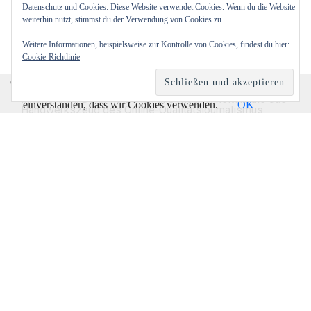
Datenschutz und Cookies: Diese Website verwendet Cookies. Wenn du die Website
weiterhin nutzt, stimmst du der Verwendung von Cookies zu.
Weitere Informationen, beispielsweise zur Kontrolle von Cookies, findest du hier:
Über den Autor:
Wilfried Eckl-Dorna
Cookie-Richtlinie
Ich bin Wirtschaftsjournalist, entwickle Online-
Inhaltsformate und schreibe am liebsten Business-
Cookies erleichtern die Bereitstellung unserer Dienste. Mit
Berichte mit Biss - erzählt in der jeweils passenden
der Nutzung unserer Dienste erklären Sie sich damit
Inhaltsform. Dafür nutze ich alle Möglichkeiten, die das
einverstanden, dass wir Cookies verwenden.
OK
Handwerkszeug des Online-Qualitätsjournalismus
hergibt. Angeeignet habe ich mir das in mehr als zwei
Jahrzehnten bei Bloomberg News, dem SPIEGEL-
Verlag und der Verlagsgruppe Handelsblatt.
Ähnliche Beiträge: