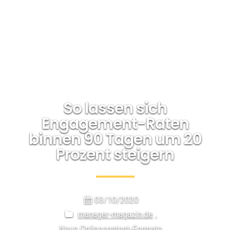
So lassen sich
Engagement-Raten
binnen 90 Tagen um 20
Prozent steigern
03/10/2020
manager-magazin.de
,
Neue Onlinecontent-Formate
,