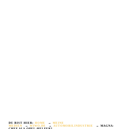
DU BIST HIER:
HOME
→
MEINE
MEDIEN
→
WIWO.DE
→
AUTOMOBILINDUSTRIE
→
MAGNA-
CHEF ALS OPEL-HELFER?