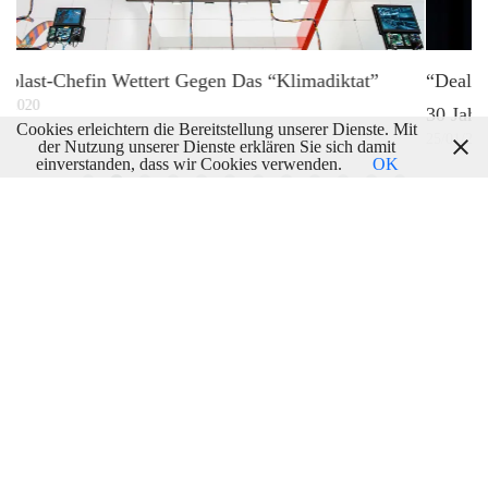
“Deals Sind Meine Kunstform.” Sagte Trump Schon Vor
30 Jahren
Cookies erleichtern die Bereitstellung unserer Dienste. Mit
25/01/2017
der Nutzung unserer Dienste erklären Sie sich damit
einverstanden, dass wir Cookies verwenden.
OK
Schreibe einen Kommentar
Deine E-Mail-Adresse wird nicht veröffentlicht.
Erforderliche Felder sind mit
*
markiert