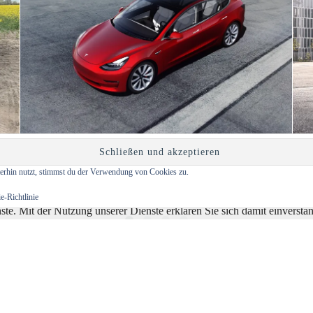
flug
Wasserstoff-Auto Nexo Im Alltagstest: Schöner
Wo
erhin nutzt, stimmst du der Verwendung von Cookies zu.
Dampfen
Nic
17/07/2019
03/
e-Richtlinie
enste. Mit der Nutzung unserer Dienste erklären Sie sich damit einvers