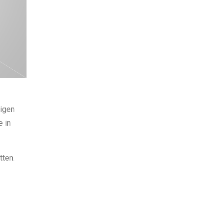
higen
e in
tten.