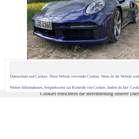
Spielball
Tesla Model 3: Wenn Ein Alltagstest Zum Blind
Datenschutz und Cookies: Diese Website verwendet Cookies. Wenn du die Website weit
Wird
07/09/2019
Weitere Informationen, beispielsweise zur Kontrolle von Cookies, findest du hier:
Cooki
Cookies erleichtern die Bereitstellung unserer Di