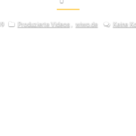
09
Produzierte Videos
,
wiwo.de
Keine K