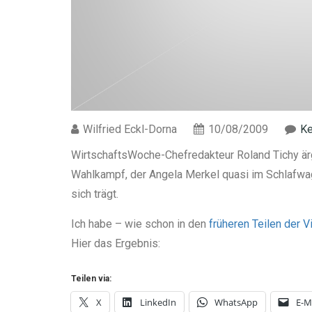
Wilfried Eckl-Dorna
10/08/2009
Ke
WirtschaftsWoche-Chefredakteur Roland Tichy ärge
Wahlkampf, der Angela Merkel quasi im Schlafwag
sich trägt.
Ich habe – wie schon in den
früheren Teilen der V
Hier das Ergebnis:
Teilen via:
X
LinkedIn
WhatsApp
E-M