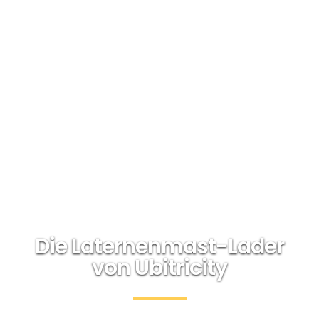
Die Laternenmast-Lader
von Ubitricity