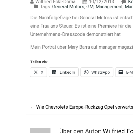
Wilfried Eckl-Dorna
10/12/2013
Ke
Tags:
General Motors
,
GM
,
Management
,
Mar
Die Nachfolgefrage bei General Motors ist entsch
eine Frau ans Steuer. Es ist eine Premiere für die
Unternehmens-Dresscode demonstriert hat.
Mein Porträt über Mary Barra auf manager magazi
Teilen via:
X
LinkedIn
WhatsApp
E-M
←
Wie Chevrolets Europa-Rückzug Opel vorwärts 
Über den Autor:
Wilfried E