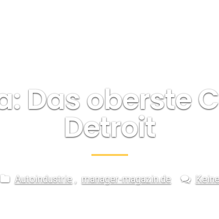
: Das oberste C
Detroit
Autoindustrie
,
manager-magazin.de
Kein