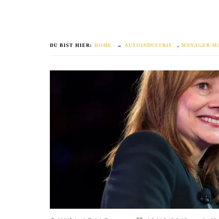
DU BIST HIER:
HOME
→
AUTOINDUSTRIE
,
MANAGER-M