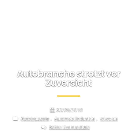
Autobranche strotzt vor
Zuversicht
30/09/2010
Autoindustrie
,
Automobilindustrie
,
wiwo.de
Keine Kommentare