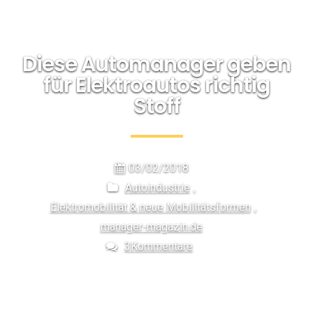
Diese Automanager geben
für Elektroautos richtig
Stoff
03/02/2018
Autoindustrie
,
Elektromobilität & neue Mobilitätsformen
,
manager-magazin.de
3Kommentare