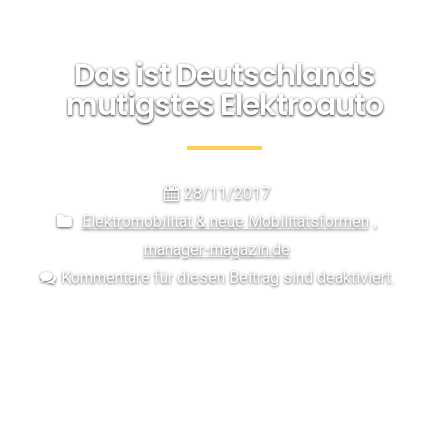
Das ist Deutschlands
mutigstes Elektroauto
28/11/2017
Elektromobilität & neue Mobilitätsformen
,
manager-magazin.de
Kommentare für diesen Beitrag sind deaktiviert.