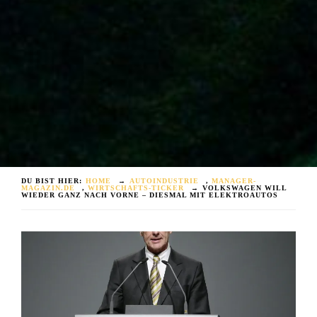
DU BIST HIER:
HOME
→
AUTOINDUSTRIE
,
MANAGER-
MAGAZIN.DE
,
WIRTSCHAFTS-TICKER
→
VOLKSWAGEN WILL
WIEDER GANZ NACH VORNE – DIESMAL MIT ELEKTROAUTOS