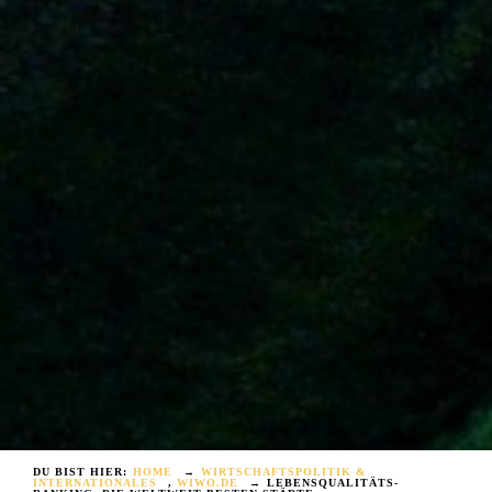
DU BIST HIER:
HOME
→
WIRTSCHAFTSPOLITIK &
INTERNATIONALES
,
WIWO.DE
→
LEBENSQUALITÄTS-