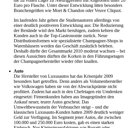
die zu vollen Lager zu Niedrigpreisen mit Angeboten unter 20
Euro pro Flasche. Unter dieser Entwicklung litten besonders
Branchengrößen wie Moet & Chandon oder Veuve Cliquot.
Im laufenden Jahr gehen die Studienautoren allerdings von
einer deutlich positiveren Entwicklung aus: Die Reduzierung
der Bestände wird den Markt beruhigen, zudem kehren die
Kunden auch in die Top-Gastronomie zurück. Neue
Distributionsformen wie spezialisierte Champagner-Shops in
Warenhäusern werden das Geschäft zusätzlich beleben.
Deshalb dürfte der Gesamtmarkt 2010 moderat wachsen – bei
diesen Aussichten dürften die Korken in den Führungsetagen
der Champagnerhersteller wieder öfter knallen.
Auto
Die Hersteller von Luxusautos hat das Krisenjahr 2009
besonders hart getroffen. Denn anders als Volumenhersteller
wie Volkswagen haben sie von der Abwrackprämie nicht
profitiert. Zudem hat auch in den Chefetagen ein Umdenken
eingesetzt: Firmenkunden haben aus Imagegründen den
Ankauf neuer, teurer Autos gescheut. Das
Umweltbewusstsein der Verbraucher steigt – und die
klassischen Luxusauto-Kunden hatten 2009 deutlich weniger
Geld zur Verfügung. Im Segment jener Autos, die zwischen
100.000 und 250.000 Euro kosten, gab es einen starken
Einbruch. Nur Kleinstmanufakturen wie Bugatti oder