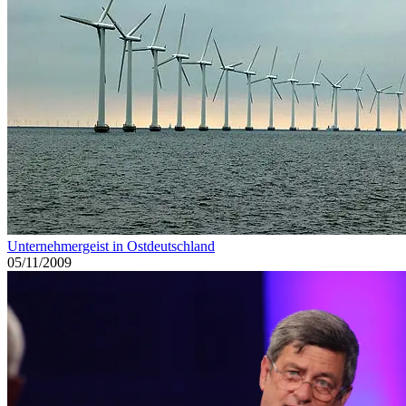
Name, E-Mail-Adresse und Website in diesem Browser für
meinen nächsten Kommentar speichern.
Benachrichtige mich über nachfolgende Kommentare via E-
Mail.
Benachrichtige mich über neue Beiträge via E-Mail.
Diese Website verwendet Akismet, um Spam zu reduzieren.
Erfahre,
wie deine Kommentardaten verarbeitet werden.
Über mich
Kontakt
Impressum
About this site (in English)
Datenschutzerklärung
Folgen Sie mir auf
LinkedIn