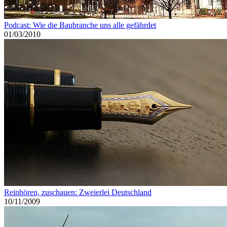
Luxusmode zu den Gewinnern der Krise
zählt”
Pingback:
TeNo Blog » Splitter – unsere Blogreste
Schreibe einen Kommentar
Deine E-Mail-Adresse wird nicht veröffentlicht.
Erforderliche
Felder sind mit
*
markiert
Kommentar
*
Name
*
E-Mail-Adresse
*
Website