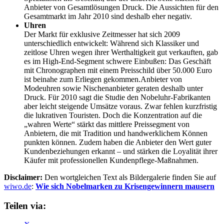
Anbieter von Gesamtlösungen Druck. Die Aussichten für den
Gesamtmarkt im Jahr 2010 sind deshalb eher negativ.
Uhren
Der Markt für exklusive Zeitmesser hat sich 2009
unterschiedlich entwickelt: Während sich Klassiker und
zeitlose Uhren wegen ihrer Werthaltigkeit gut verkauften, gab
es im High-End-Segment schwere Einbußen: Das Geschäft
mit Chronographen mit einem Preisschild über 50.000 Euro
ist beinahe zum Erliegen gekommen.Anbieter von
Modeuhren sowie Nischenanbieter geraten deshalb unter
Druck. Für 2010 sagt die Studie den Nobeluhr-Fabrikanten
aber leicht steigende Umsätze voraus. Zwar fehlen kurzfristig
die lukrativen Touristen. Doch die Konzentration auf die
„wahren Werte“ stärkt das mittlere Preissegment von
Anbietern, die mit Tradition und handwerklichem Können
punkten können. Zudem haben die Anbieter den Wert guter
Kundenbeziehungen erkannt – und stärken die Loyalität ihrer
Käufer mit professionellen Kundenpflege-Maßnahmen.
Disclaimer:
Den wortgleichen Text als Bildergalerie finden Sie auf
wiwo.de
:
Wie sich Nobelmarken zu Krisengewinnern mausern
Teilen via: