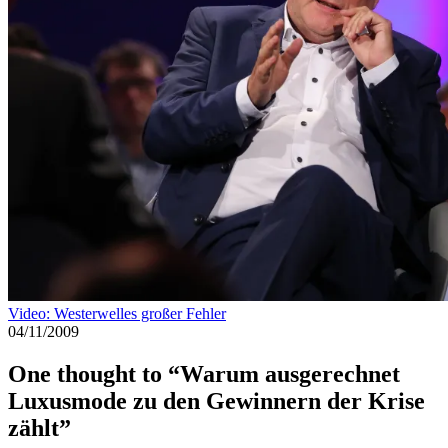
X
Theme:
Pixova Lite
· erstellt mit
von
Colorlib
·
© Copyright 2026.
Alle Rechte vorbehalten
Oben