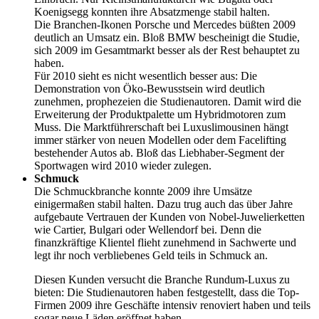
Koenigsegg konnten ihre Absatzmenge stabil halten.
Die Branchen-Ikonen Porsche und Mercedes büßten 2009
deutlich an Umsatz ein. Bloß BMW bescheinigt die Studie,
sich 2009 im Gesamtmarkt besser als der Rest behauptet zu
haben.
Für 2010 sieht es nicht wesentlich besser aus: Die
Demonstration von Öko-Bewusstsein wird deutlich
zunehmen, prophezeien die Studienautoren. Damit wird die
Erweiterung der Produktpalette um Hybridmotoren zum
Muss. Die Marktführerschaft bei Luxuslimousinen hängt
immer stärker von neuen Modellen oder dem Facelifting
bestehender Autos ab. Bloß das Liebhaber-Segment der
Sportwagen wird 2010 wieder zulegen.
Schmuck
Die Schmuckbranche konnte 2009 ihre Umsätze
einigermaßen stabil halten. Dazu trug auch das über Jahre
aufgebaute Vertrauen der Kunden von Nobel-Juwelierketten
wie Cartier, Bulgari oder Wellendorf bei. Denn die
finanzkräftige Klientel flieht zunehmend in Sachwerte und
legt ihr noch verbliebenes Geld teils in Schmuck an.
Diesen Kunden versucht die Branche Rundum-Luxus zu
bieten: Die Studienautoren haben festgestellt, dass die Top-
Firmen 2009 ihre Geschäfte intensiv renoviert haben und teils
sogar neue Läden eröffnet haben.