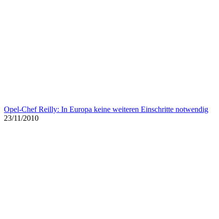
Podcast: Wie die Baubranche uns alle gefährdet
01/03/2010
Reinhören, zuschauen: Zweierlei Deutschland
10/11/2009