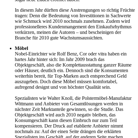
In diesem Jahr dürften diese Anstrengungen so richtig Früchte
tragen: Denn die Bedeutung von Investitionen in Sachwerte
wie Schmuck wird 2010 nochmals zunehmen. Zudem wird
professionelleres Kundenmangement den Einkaufsrhythmus
verkürzen, meinen die Autoren – und bescheinigen der
Branche für 2010 gute Wachstumsaussichten.
Möbel
Nobel-Einrichter wie Rolf Benz, Cor oder vitra haben ein
hartes Jahr hinter sich: Im Jahr 2009 brach das
Objektgeschäft, also die Komplettausstattung ganzer Räume
oder Häuser, deutlich ein. Dennoch sind die Konsumenten
weiterhin bereit, für Top-Marken auch entsprechend Geld
auszugeben. Doch diese Möbel müssen komfortabel,
aufregend designt und von höchster Qualität sein.
Spezialisten wie Walter Knoll, die Polstermöbel-Manufaktur
Wittmann und Anbieter von Gesamtlösungen werden in
nächster Zeit Marktanteile gewinnen, so die Studie. Das
Objektgeschäft wird auch 2010 negativ bleiben, das
Konsumgeschäft kann diesen Einbruch nur zum Teil
kompensieren. Der Druck auf etablierte Anbieter nimmt
nochmals zu: Auf der einen Seite drängen die erklärten
Spezialisten ins Geschäft, auf der anderen Seite machen