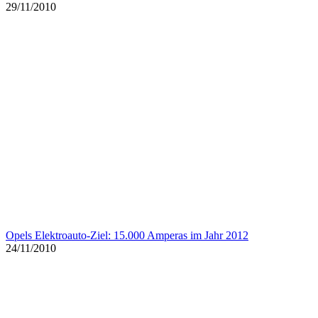
29/11/2010
Opels Elektroauto-Ziel: 15.000 Amperas im Jahr 2012
24/11/2010
Opel-Chef Reilly: In Europa keine weiteren Einschritte notwendig
23/11/2010
Opel-Chef Reilly erleichtert über erfolgreichen Start der GM-Aktie
19/11/2010
Opels Ampera wird ein Elektroauto für Gutbetuchte
19/11/2010